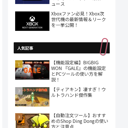
ュース
Xboxファン必見！Xbox次
世代機の最新情報＆リーク
を一挙公開！
人気記事
【機能設定編】BIGBIG
WON 『GALE』の機能設定
とPCツールの使い方を解
説！
【ティアキン】凄すぎ！ウ
ルトラハンド傑作集
【自動注文ツール】おすす
めのShop Ding Dongの使い
方と注意点