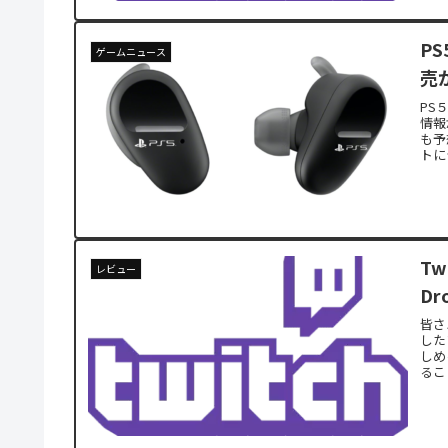
P
ゲームニュース
売
PS
情報
も予
トに
T
レビュー
D
皆さ
した
しめ
るこ
ぜひ