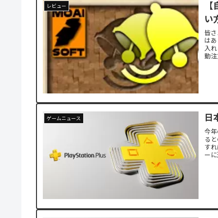
【
レビュー
い
皆さ
はあ
入れ
動注
日本
ゲームニュース
今年
ると
すれ
ーに