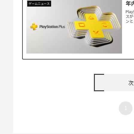
年内
ゲームニュース
Pla
スが
ンと
次
1