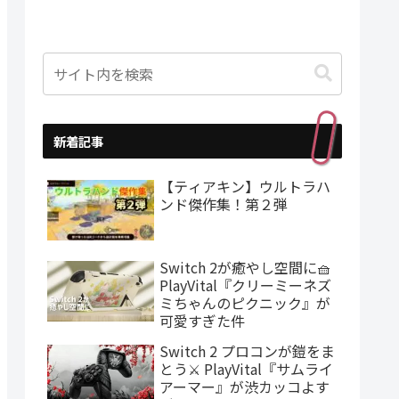
新着記事
【ティアキン】ウルトラハ
ンド傑作集！第２弾
Switch 2が癒やし空間に🧺
PlayVital『クリーミーネズ
ミちゃんのピクニック』が
可愛すぎた件
Switch 2 プロコンが鎧をま
とう⚔️ PlayVital『サムライ
アーマー』が渋カッコよす