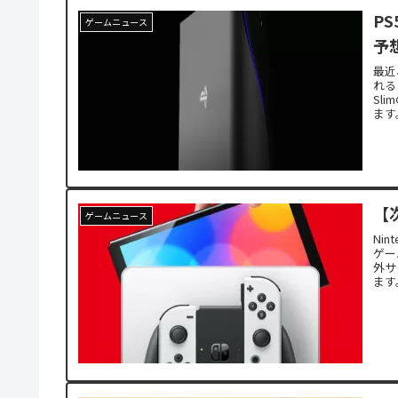
P
ゲームニュース
予
最近
れる
Sl
ます
【次
ゲームニュース
Ni
ゲー
外サ
ます