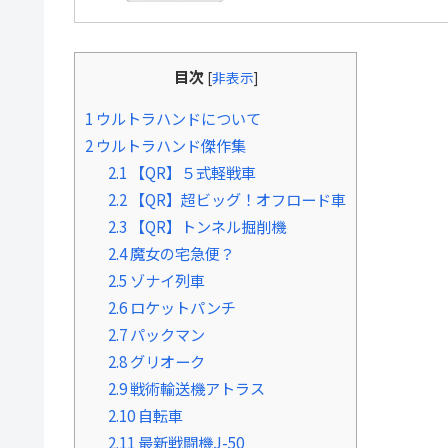
目次
[
非表示
]
1
ウルトラハンドについて
2
ウルトラハンド傑作集
2.1
【QR】５式軽戦車
2.2
【QR】超ビッグ！オフロード車
2.3
【QR】トンネル掘削機
2.4
魔女の宅急便？
2.5
ゾナイ列車
2.6
ロケットパンチ
2.7
パックマン
2.8
グリオーク
2.9
戦術輸送機アトラス
2.10
自転車
2.11
最新戦闘機J-50