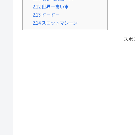
2.12
世界一高い車
2.13
ドードー
2.14
スロットマシーン
スポ