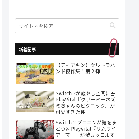
新着記事
【ティアキン】ウルトラハ
ンド傑作集！第２弾
Switch 2が癒やし空間に🧺
PlayVital『クリーミーネズ
ミちゃんのピクニック』が
可愛すぎた件
Switch 2 プロコンが鎧をま
とう⚔️ PlayVital『サムライ
アーマー』が渋カッコよす