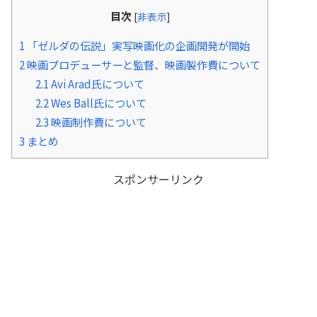
目次
[
非表示
]
1
「ゼルダの伝説」実写映画化の企画開発が開始
2
映画プロデューサーと監督、映画製作費について
2.1
Avi Arad氏について
2.2
Wes Ball氏について
2.3
映画制作費について
3
まとめ
スポンサーリンク