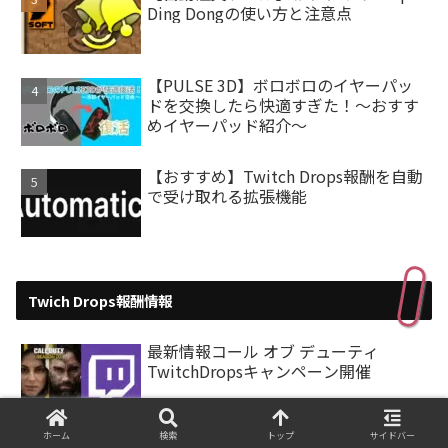
Ding Dongの使い方と注意点
【PULSE 3D】ボロボロのイヤーパッ
ドを交換したら快適すぎた！～おすす
めイヤーパッド紹介～
【おすすめ】Twitch Drops報酬を自動
で受け取れる拡張機能
Twich Drops報酬情報
最新情報コール オブ デューティ
TwitchDropsキャンペーン開催
ホーム
検索
トップ
サイドバー
最新！！フォートナイトの