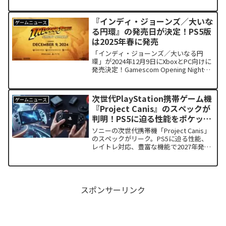
です。詳細は未発表ですが、PS5を持っ
ていない人やプレイステーションを初め
て使う人にとって、PS Plus同梱版は魅力
『インディ・ジョーンズ／大いな
ゲームニュース
的でしょう。
る円環』の発売日が決定！PS5版
は2025年春に発売
「インディ・ジョーンズ／大いなる円
環」が2024年12月9日にXboxとPC向けに
発売決定！Gamescom Opening Night
Live 2024で最新情報が公開。PS5版は
2025年春に登場予定。
次世代PlayStation携帯ゲーム機
ゲームニュース
『Project Canis』のスペックが
判明！PS5に迫る性能をポケット
に
ソニーの次世代携帯機「Project Canis」
のスペックがリーク。PS5に迫る性能、
レイトレ対応、豊富な機能で2027年発売
か？
スポンサーリンク