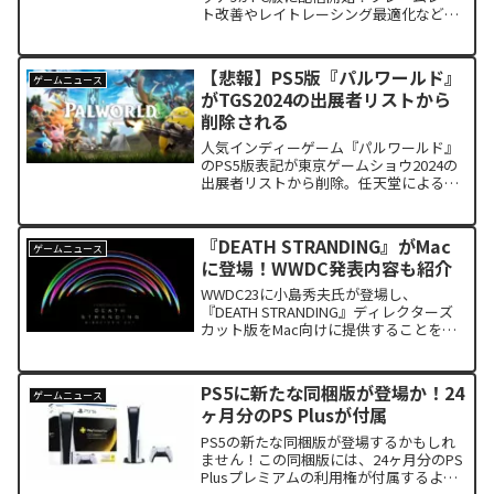
ト改善やレイトレーシング最適化など、
多くのパフォーマンスと利便性の向上が
実施され、ゲーム体験がさらに快適に。
PlayStation 4とXbox One版の発売も間近
【悲報】PS5版『パルワールド』
ゲームニュース
です。
がTGS2024の出展者リストから
削除される
人気インディーゲーム『パルワールド』
のPS5版表記が東京ゲームショウ2024の
出展者リストから削除。任天堂による特
許侵害の訴訟が影響しているかもしれま
せん。
『DEATH STRANDING』がMac
ゲームニュース
に登場！WWDC発表内容も紹介
WWDC23に小島秀夫氏が登場し、
『DEATH STRANDING』ディレクターズ
カット版をMac向けに提供することを発
表しました。Appleは「ゲームモード」
や「ゲームポーティングツールキット」
を発表し、ゲーム業界への本格参入とな
PS5に新たな同梱版が登場か！24
ゲームニュース
ります。
ヶ月分のPS Plusが付属
PS5の新たな同梱版が登場するかもしれ
ません！この同梱版には、24ヶ月分のPS
Plusプレミアムの利用権が付属するよう