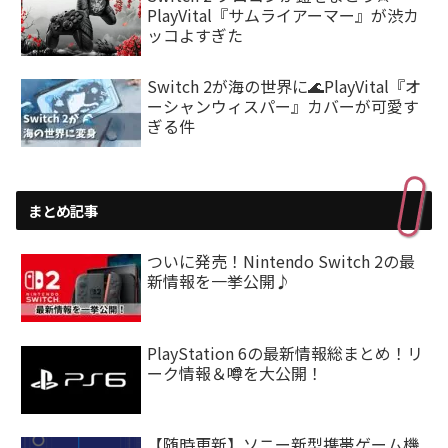
PlayVital『サムライアーマー』が渋カ
ッコよすぎた
Switch 2が海の世界に🌊PlayVital『オ
ーシャンウィスパー』カバーが可愛す
ぎる件
まとめ記事
ついに発売！Nintendo Switch 2の最
新情報を一挙公開♪
PlayStation 6の最新情報総まとめ！リ
ーク情報＆噂を大公開！
【随時更新】ソニー新型携帯ゲーム機