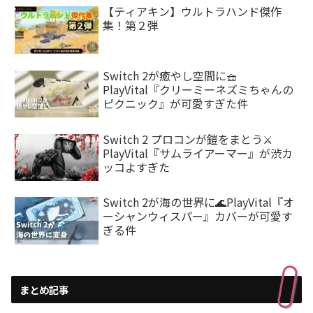
【ティアキン】ウルトラハンド傑作
集！第２弾
Switch 2が癒やし空間に🧺
PlayVital『クリーミーネズミちゃんの
ピクニック』が可愛すぎた件
Switch 2 プロコンが鎧をまとう⚔️
PlayVital『サムライアーマー』が渋カ
ッコよすぎた
Switch 2が海の世界に🌊PlayVital『オ
ーシャンウィスパー』カバーが可愛す
ぎる件
まとめ記事