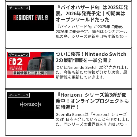
『バイオハザード9』は2025年発
ゲームニュース
表、2026年発売予定｜初期案は
オープンワールドだった
『バイオハザード9』が2025年に発表、
2026年に発売予定。舞台はシンガポール
風の島、シリーズ刷新を目指す新たな恐
怖体験が待つ。開発当初はオープンワー
ルド型マルチプレイ作品だった？
ついに発売！Nintendo Switch
ゲームニュース
2の最新情報を一挙公開♪
ついにNintendo Switch 2が発売されまし
た。今後も新たな情報が分かり次第、最
新情報を更新していきます。
『Horizon』シリーズ第3弾が開
ゲームニュース
発中！オンラインプロジェクトも
同時進行！
Guerrilla Gamesは『Horizon』シリーズ
の3作目を開発していることを明かしまし
た。同シリーズの世界観を引き継いだオ
ンラインプロジェクトも進行中です。大
人気の『Horizon』シリーズの続編のた