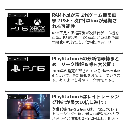
RAM不足が次世代ゲーム機を直
ゲームニュース
撃？PS6・次世代Xboxが延期さ
れる可能性
RAM不足と価格高騰が次世代ゲーム機を
直撃。PS6や次世代Xboxは発売延期や高
価格化の可能性も。信頼性の高いリーカ
ー情報をもとに、今後の動向をわかりや
すく解説します。
PlayStation 6の最新情報総まと
ゲームニュース
め！リーク情報＆噂を大公開！
2028年の発売が噂されているPlayStation
6について、最新情報をお伝えしていきま
す。あくまでも噂やリーク情報であるた
め、参考程度にご覧ください。
PlayStation 6はレイトレーシン
ゲームニュース
グ性能が最大10倍に進化！
次世代機PlayStation 6は、PS5比でレイ
トレーシング性能が最大10倍に進化！ラ
スタライズ性能も2〜3倍向上し、RTX
4080級の性能を900ドル以下で実現か？