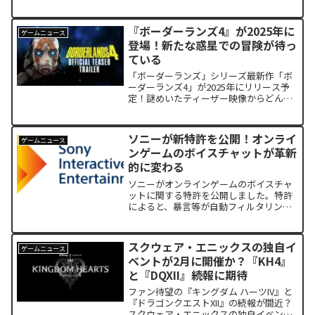
『ボーダーランズ4』が2025年に
ゲームニュース
登場！新たな惑星での冒険が待っ
ている
「ボーダーランズ」シリーズ最新作「ボ
ーダーランズ4」が2025年にリリース予
定！謎めいたティーザー映像からどんな
冒険が待っているのか、未知の惑星での
戦いに期待が膨らみます。
ソニーが新特許を公開！オンライ
ゲームニュース
ンゲームのボイスチャットが革新
的に変わる
ソニーがオンラインゲームのボイスチャ
ットに関する特許を公開しました。特許
によると、暴言等が自動フィルタリング
され、ミュートや音声生成されユーザー
を守ります。違反者には罰則もありま
す。健全なオンラインゲーム環境を維持
スクウェア・エニックスの独自イ
ゲームニュース
できる画期的な特許です。
ベントが2月に開催か？『KH4』
と『DQXII』続報に期待
ファン待望の『キングダム ハーツIV』と
『ドラゴンクエストXII』の続報が間近？
スクウェア・エニックスの独自イベント