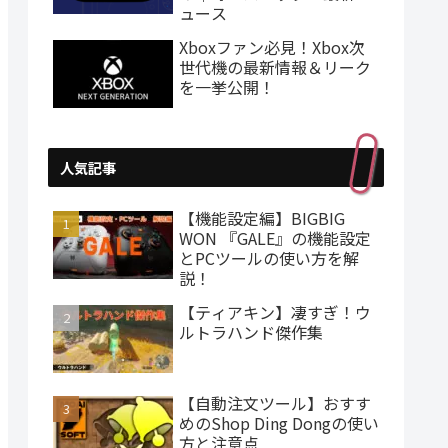
ュース
Xboxファン必見！Xbox次
世代機の最新情報＆リーク
を一挙公開！
人気記事
【機能設定編】BIGBIG
WON 『GALE』の機能設定
とPCツールの使い方を解
説！
【ティアキン】凄すぎ！ウ
ルトラハンド傑作集
【自動注文ツール】おすす
めのShop Ding Dongの使い
方と注意点