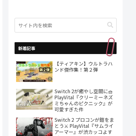
新着記事
【ティアキン】ウルトラハ
ンド傑作集！第２弾
Switch 2が癒やし空間に🧺
PlayVital『クリーミーネズ
ミちゃんのピクニック』が
可愛すぎた件
Switch 2 プロコンが鎧をま
とう⚔️ PlayVital『サムライ
アーマー』が渋カッコよす