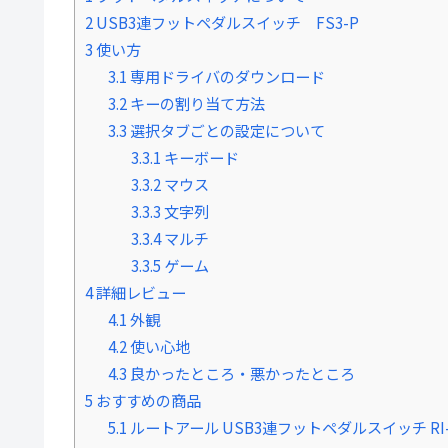
2
USB3連フットペダルスイッチ FS3-P
3
使い方
3.1
専用ドライバのダウンロード
3.2
キーの割り当て方法
3.3
選択タブごとの設定について
3.3.1
キーボード
3.3.2
マウス
3.3.3
文字列
3.3.4
マルチ
3.3.5
ゲーム
4
詳細レビュー
4.1
外観
4.2
使い心地
4.3
良かったところ・悪かったところ
5
おすすめの商品
5.1
ルートアール USB3連フットペダルスイッチ RI-