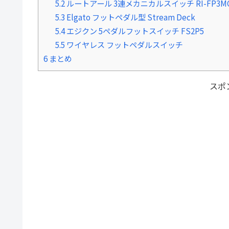
5.2
ルートアール 3連メカニカルスイッチ RI-FP3M
5.3
Elgato フットペダル型 Stream Deck
5.4
エジクン 5ペダルフットスイッチ FS2P5
5.5
ワイヤレス フットペダルスイッチ
6
まとめ
スポ