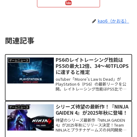
kao6（かおる）
関連記事
PS6のレイトレーシング性能は
ゲームニュース
PS5の最大12倍、34〜40TFLOPS
に達すると推定
ouTuber「Moore’s Law Is Dead」が
PlayStation 6（PS6）の最新リークを公
開。レイトレーシング性能はPS5比で最
大12倍、Zen 6とRDNA 5採用の次世代ア
ーキテクチャを搭載し、2027年秋に発売
か。
シリーズ待望の最新作！『NINJA
ゲームニュース
GAIDEN 4』が2025年秋に登場！
待望のシリーズ最新作『NINJA GAIDEN
4』が2025年秋にリリース決定！Team
NINJAとプラチナゲームズの共同開発で
進化したアクションと新キャラクターが