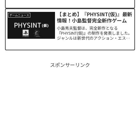
ンラインプロジェクトも進行中です。大
人気の『Horizon』シリーズの続編のた
め要注目！
【まとめ】『PHYSINT(仮)』最新
ゲームニュース
情報！小島監督完全新作ゲーム
小島秀夫監督は、完全新作となる
『PHYSINT(仮)』の制作を発表しました。
ジャンルは新世代のアクション・エスピ
オナージ・ゲームで、最先端のテクノロ
ジーを集結して創る予定だそうです。こ
の記事では、『PHYSINT(仮)』の最新情報
をお伝えしていきます。
スポンサーリンク