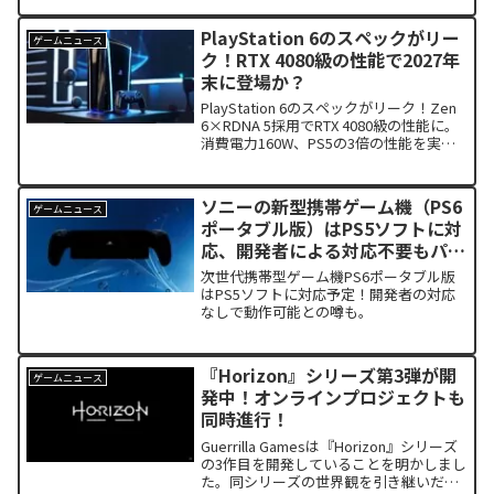
登場。『Ninja Gaiden 2 Black』のリマス
ター版も配信中！シリーズの新たな歴史
PlayStation 6のスペックがリー
ゲームニュース
を見逃すな。
ク！RTX 4080級の性能で2027年
末に登場か？
PlayStation 6のスペックがリーク！Zen
6×RDNA 5採用でRTX 4080級の性能に。
消費電力160W、PS5の3倍の性能を実現
か？
ソニーの新型携帯ゲーム機（PS6
ゲームニュース
ポータブル版）はPS5ソフトに対
応、開発者による対応不要もパフ
ォーマンス調整のパッチが必要な
次世代携帯型ゲーム機PS6ポータブル版
可能性
はPS5ソフトに対応予定！開発者の対応
なしで動作可能との噂も。
『Horizon』シリーズ第3弾が開
ゲームニュース
発中！オンラインプロジェクトも
同時進行！
Guerrilla Gamesは『Horizon』シリーズ
の3作目を開発していることを明かしまし
た。同シリーズの世界観を引き継いだオ