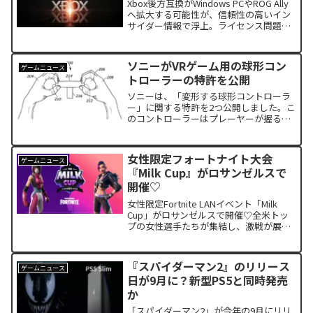
Xbox後方互換がWindows PCやROG Ally
へ拡大する可能性が、信頼性の高いイン
サイダー情報で浮上。ライセンス問題や
次世代機の後方互換、2026年の発表予測
まで、最新動向をわかりやすく解説。
ソニーがVRゲーム用の球形コン
ゲームニュース
トローラーの特許を公開
ソニーは、「変形する球形コントローラ
ー」に関する特許を2つ公開しました。こ
のコントローラーはプレーヤーが握ると
変形し、ゲーム内の武器やアイテムを自
ら握るかのような感覚で操作できます。
この技術が実現すれば、より一層VRゲー
女性限定フォートナイト大会
ゲームニュース
ムの世界に没入できることでしょう。
『Milk Cup』がロサンゼルスで
開催♡
女性限定Fortnite LANイベント「Milk
Cup」がロサンゼルスで開催♡全米トッ
プの女性選手たちが集結し、激戦が展開
されます。賞金総額25万ドルをかけた
Fortniteバトルをお見逃しなく！
『スパイダーマン2』のリリース
ゲームニュース
日が9月に？新型PS5と同時発売
か
「スパイダーマン2」が今年の9月にリリ