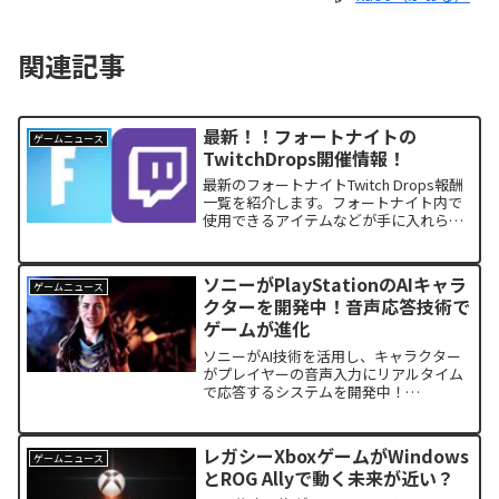
関連記事
最新！！フォートナイトの
ゲームニュース
TwitchDrops開催情報！
最新のフォートナイトTwitch Drops報酬
一覧を紹介します。フォートナイト内で
使用できるアイテムなどが手に入れられ
るTwitch Drops報酬の最新情報です。当
記事を参考にして報酬を獲得し、フォー
トナイトをさらに楽しみましょう。
ソニーがPlayStationのAIキャラ
ゲームニュース
クターを開発中！音声応答技術で
ゲームが進化
ソニーがAI技術を活用し、キャラクター
がプレイヤーの音声入力にリアルタイム
で応答するシステムを開発中！
『Horizon』シリーズのアーロイを使っ
たデモ映像が流出し、その技術の詳細が
明らかに。次世代PlayStationでの実装も
レガシーXboxゲームがWindows
ゲームニュース
期待される最新のAI技術とは？
とROG Allyで動く未来が近い？