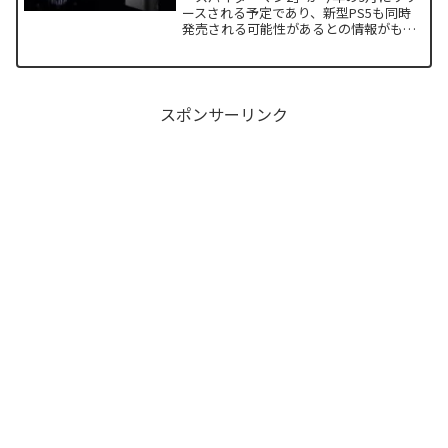
ースされる予定であり、新型PS5も同時
発売される可能性があるとの情報がもた
らされました。PlayStationの売上には人
気ゲームソフトとの同時発売が最も効果
的であることから、この情報の信憑性は
高いかもしれません。
スポンサーリンク