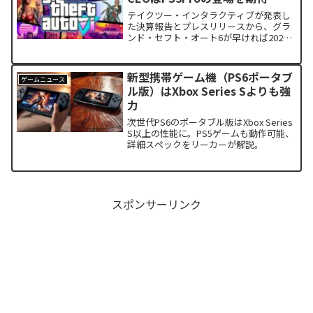
テイクツー・インタラクティブが発表し
た決算報告とプレスリリースから、グラ
ンド・セフト・オート6が早ければ2024
年にも発売される可能性が高くなりまし
た。また、同社CEOのZelnick氏は
PS5Proなどの次世代機が登場する可能性
新型携帯ゲーム機（PS6ポータブ
ゲームニュース
は高いと述べました。
ル版）はXbox Series Sよりも強
力
次世代PS6のポータブル版はXbox Series
S以上の性能に。PS5ゲームも動作可能、
詳細スペックをリーカーが解説。
スポンサーリンク