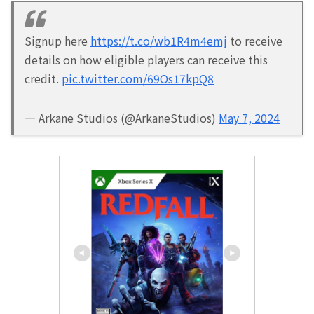
Signup here
https://t.co/wb1R4m4emj
to receive
details on how eligible players can receive this
credit.
pic.twitter.com/69Os17kpQ8
— Arkane Studios (@ArkaneStudios)
May 7, 2024