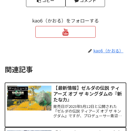
コピー
コメント
kao6（かおる）をフォローする
kao6（かおる）
関連記事
【最新情報】ゼルダの伝説 ティ
ゲームニュース
アーズ オブ ザ キングダムの『新
たな力』
発売日が2023年5月12日と公開された
『ゼルダの伝説 ティアーズ オブ ザ キン
グダム』ですが、プロデューサー青沼英
二氏によるプレイ映像が公開されまし
た。映像から主人公リンクが使える『新
たな力』がいくつか判明したので紹介し