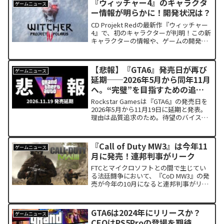
『ウィッチャー4』のキャラクタ
ゲームニュース
ます。
ー情報が明らかに！開発状況は？
CD Projekt Redの最新作『ウィッチャー
4』で、初のキャラクターが判明！この新
キャラクターの情報や、ゲームの開発進
捗、Unreal Engine 5の採用による影響を
解説。リリース日や今後の展開にも注目
が集まります。
【悲報】『GTA6』発売日が再び
ゲームニュース
延期──2026年5月から同年11月
へ。“完璧”を目指すための追加
時間
Rockstar Gamesは『GTA6』の発売日を
2026年5月から11月19日に延期と発表。
理由は品質追求のため。待望のバイスシ
ティ再訪と巨大マップ“レオニダ州”に期
待が高まる最新動向を解説。
『Call of Duty MW3』は今年11
ゲームニュース
月に発売！連邦判事がリーク
FTCとマイクロソフトとの間で生じてい
る法廷闘争において、『CoD MW3』の発
売が今年の10月になると連邦判事がリー
クしました。『CoD MW3』についての情
報を今後もお届けしていきます。ぜひ、
ご覧ください。
GTA6は2024年にリリースか？
ゲームニュース
CEOはPS5Proの登場を期待